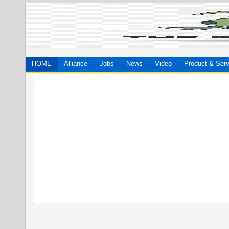
HOME
Alliance
Jobs
News
Video
Product & Serv